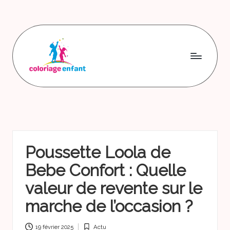
Skip
to
content
C
o
l
o
Poussette Loola de
ri
Bebe Confort : Quelle
a
valeur de revente sur le
g
marche de l’occasion ?
e
e
19 février 2025
Actu