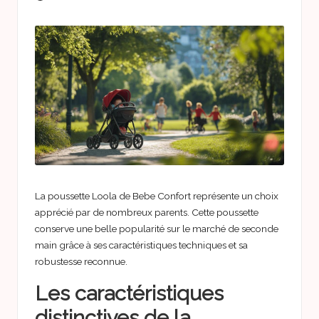
Posted
n
in
f
a
n
t
La poussette Loola de Bebe Confort représente un choix
apprécié par de nombreux parents. Cette poussette
conserve une belle popularité sur le marché de seconde
main grâce à ses caractéristiques techniques et sa
robustesse reconnue.
Les caractéristiques
distinctives de la